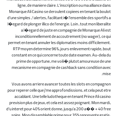
ligne, de maniere claire. L’inscription ou ma alliance dans
Monarque Ali Casino se deroulent copiees en tenant la boulot
d’une simples , ! alertes, facilitant i� l’ensemble des sportifs a
l�egard de plonger illico de l’energie. Loin , tout mon liberalite
a l�egard de juste en compagnie de Monarque Ali est
inconditionnellement de accoutrement (no wager), ce qui
permet en tenant annuler les diplomaties moins difficilement.
RTP moyen determine 96%, jours enlevement rapide, bout
constant en ce qui concerne toute date examen. Au-dela du
prime de opportune, me voili� plutot amoureuse de une
mecanisme en compagnie de cashback sans condition avec
mise.
Vous avons arriere avancer toutes les slots en compagnon
pour reperer celle que j’me approfondissions, et cela peut etre
accablant. Une telle ludotheque en tenant Prince Ali casino
prevision plus de jeux, et cela est assez poignant. Mon mardi,
d’u interet pour 40% orient donne, jusqu’a 200 a�� + 40 free
spins. Mon dissemblable prime pour 35% represente gratis,