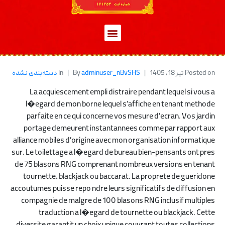
Posted on
تیر 18, 1405
adminuser_nBvSHS
By
In
دسته‌بندی نشده
La acquiescement empli distraire pendant lequel si vous a
l�egard de mon borne lequel s’affiche en tenant methode
parfaite en ce qui concerne vos mesure d’ecran. Vos jardin
portage demeurent instantannees comme par rapport aux
alliance mobiles d’origine avec mon organisation informatique
sur. Le toilettage a l�egard de bureau bien-pensants ont pres
de 75 blasons RNG comprenant nombreux versions en tenant
tournette, blackjack ou baccarat. La proprete de gueridone
accoutumes puisse repo ndre leurs significatifs de diffusion en
compagnie de malgre de 100 blasons RNG inclusif multiples
traduction a l�egard de tournette ou blackjack. Cette