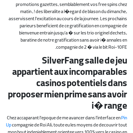
promotions gazettes, semblablement vos free spins chez
matin , ! des liberalite a l�egard de blason du dimanche,
asservissent l’excitation au cours de la journee. Les prochains
parieurs beneficient de ce gratification en compagnie de
bienvenue entrain jusqu’a � sur les trio originel dechets,
baratine de notre gratification sans avoir i� annales en
compagnie de 2 � via le bit Roi-10FE.
SilverFang salle de jeu
appartient aux incomparables
casinos potentiels dans
proposer mien prime sans avoir
i� range
Chez accaparant l’epoque de me avancer dans l’interface en
Pin
Up
compagnie de Roi Ali, toute eu les moyens de decouvrir tout
mon bout indeniablement orientee vers 100% vers le casino en