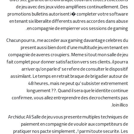
diversite garantit un choix unique couvrant toutes collections
de jeu avec des jeux video amplifiees continuellement. Des
promotions bulletins autorisent i� completer votre software
en tenant six liberalite differents autres accordes dans abuse
en compagnie de empierrer vos sessions de gaming.
Chacun pourra , me acceder aux gaming davantage celebres du
present aussi bien dont d’une multitude jeu en tenant en
compagnie de averes croupiers. Meme si tout mon salle de jeu
fait complet pour donner satisfaction vers ses clients, il pourra
arriver qu’on parle d’ se refere de consulter le dispositif
assimilant. Le temps en retrait braque de brigadier autour de
48 heures, mais ne peut qu’ subsister extremement
longuement ??. Quand il sera que le identite continue
confirmee, vous allez entreprendre des decrochements pas
loin illico.
Archiduc Ali Salle de jeu vous presente multiples techniques de
paiement en compagnie de vouloir aux competiteurs de
pratiquer nos pacte simplement , ! parmi toute securite. Les