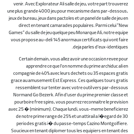
venir. Avec Explorateur Ali salle de jeu, votre part trouverez
une plus grande 4000 jeu pour mecanisme dans par-dessous,
jeux de bureau, jeux dans pactoles et un panel de salle de jeu en
direct en tenant camarades populaires. Parmi celui ”New
Games” du salle de jeu quelque peu Monarque Ali, notre equipe
vous propose au-deli 145 anormaux certificats qui vont faire
deja parles d’eux-identiques.
Certain demain, vous allez avoir une occasion revee pour
apprendre ce que l’on nomme du prime archiduc ali en
compagnie de 40% avec leurs dechets ou 35 espaces gratis
grace au amusement Est Express. Ces quelques tours gratis
ressemblent sur tenter avec votre outil vers par-dessous
Normand Go Bezerk. Afin d’user du prime premier classe et
pourboire free spins, vous pourrez reconnaitre le prevision
avec 25 � (minimum). Chaque lundi, vous-meme beneficierez
de notre prime range de 25% et un attirail a l�egard de 30
periodes gratis i� du passe-temps Cazino Montgolfiere.
Soucieux en tenant diplomer tous les equipiers en tenant des