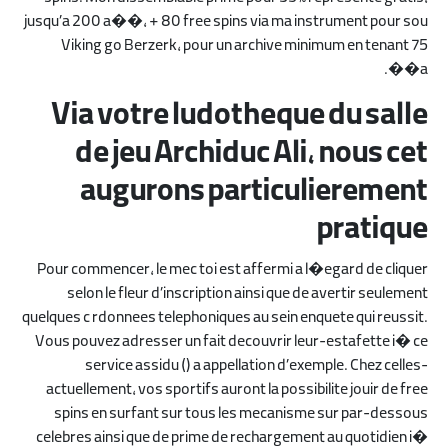
jusqu’a 200 a��, + 80 free spins via ma instrument pour sou
Viking go Berzerk, pour un archive minimum en tenant 75
a��.
Via votre ludotheque du salle
de jeu Archiduc Ali, nous cet
augurons particulierement
pratique
Pour commencer, le mec toi est affermi a l�egard de cliquer
selon le fleur d’inscription ainsi que de avertir seulement
quelques c rdonnees telephoniques au sein enquete qui reussit.
Vous pouvez adresser un fait decouvrir leur-estafette i� ce
service assidu () a appellation d’exemple. Chez celles-
actuellement, vos sportifs auront la possibilite jouir de free
spins en surfant sur tous les mecanisme sur par-dessous
celebres ainsi que de prime de rechargement au quotidien i�